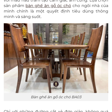
với màu nâu trầm tạo cảm giác ấm cúng. Lựa chọn
sản phẩm
bàn ghế ăn gỗ óc chó
cho ngôi nhà của
mình chính là một quyết định tiêu dùng thông
minh và sáng suốt.
Bàn ghế ăn gỗ óc chó BA03
Chỉ với những đường cắt xẻ đơn giản, không quá