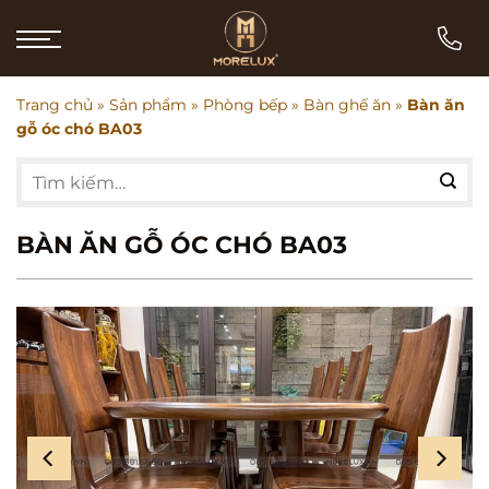
Bỏ
qua
nội
dung
Trang chủ
»
Sản phẩm
»
Phòng bếp
»
Bàn ghế ăn
»
Bàn ăn
gỗ óc chó BA03
Tìm
kiếm:
BÀN ĂN GỖ ÓC CHÓ BA03