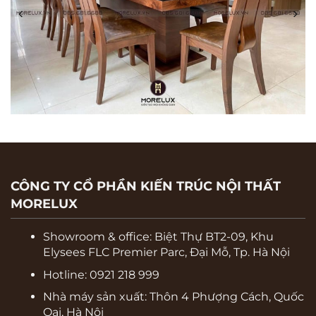
BÀN GHẾ ĂN BA66
CÔNG TY CỔ PHẦN KIẾN TRÚC NỘI THẤT
MORELUX
Showroom & office:
Biệt Thự BT2-09, Khu
Elysees FLC Premier Parc, Đại Mỗ, Tp. Hà Nội
Hotline: 0921 218 999
Nhà máy sản xuất: Thôn 4 Phượng Cách, Quốc
Oai, Hà Nội