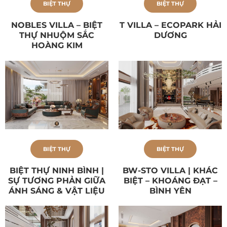
BIỆT THỰ
BIỆT THỰ
NOBLES VILLA – BIỆT
T VILLA – ECOPARK HẢI
THỰ NHUỘM SẮC
DƯƠNG
HOÀNG KIM
BIỆT THỰ
BIỆT THỰ
BIỆT THỰ NINH BÌNH |
BW-STO VILLA | KHÁC
SỰ TƯƠNG PHẢN GIỮA
BIỆT – KHOÁNG ĐẠT –
ÁNH SÁNG & VẬT LIỆU
BÌNH YÊN