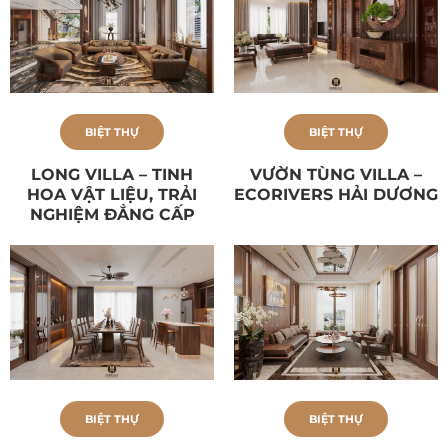
BIỆT THỰ
BIỆT THỰ
LONG VILLA – TINH
VƯỜN TÙNG VILLA –
HOA VẬT LIỆU, TRẢI
ECORIVERS HẢI DƯƠNG
NGHIỆM ĐẲNG CẤP
BIỆT THỰ
BIỆT THỰ