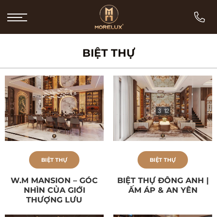
Bỏ
qua
nội
dung
BIỆT THỰ
BIỆT THỰ
BIỆT THỰ
W.M MANSION – GÓC
BIỆT THỰ ĐÔNG ANH |
NHÌN CỦA GIỚI
ẤM ÁP & AN YÊN
THƯỢNG LƯU