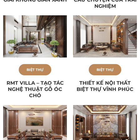
NGHIỆM
BIỆT THỰ
BIỆT THỰ
RMT VILLA – TẠO TÁC
THIẾT KẾ NỘI THẤT
NGHỆ THUẬT GỖ ÓC
BIỆT THỰ VĨNH PHÚC
CHÓ