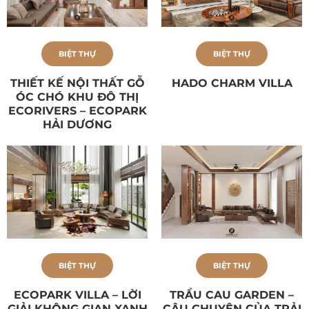
BIỆT THỰ
BIỆT THỰ
THIẾT KẾ NỘI THẤT GỖ
HADO CHARM VILLA
ÓC CHÓ KHU ĐÔ THỊ
ECORIVERS – ECOPARK
HẢI DƯƠNG
BIỆT THỰ
BIỆT THỰ
ECOPARK VILLA – LỜI
TRẦU CAU GARDEN –
GIẢI KHÔNG GIAN XANH
CÂU CHUYỆN CỦA TRẢI