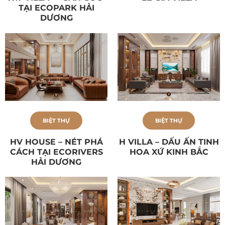
TẠI ECOPARK HẢI
DƯƠNG
BIỆT THỰ
BIỆT THỰ
HV HOUSE – NÉT PHÁ
H VILLA – DẤU ẤN TINH
CÁCH TẠI ECORIVERS
HOA XỨ KINH BẮC
HẢI DƯƠNG