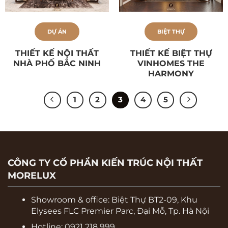
DỰ ÁN
BIỆT THỰ
THIẾT KẾ NỘI THẤT
THIẾT KẾ BIỆT THỰ
NHÀ PHỐ BẮC NINH
VINHOMES THE
HARMONY
1
2
3
4
5
CÔNG TY CỔ PHẦN KIẾN TRÚC NỘI THẤT
MORELUX
Showroom & office:
Biệt Thự BT2-09, Khu
Elysees FLC Premier Parc, Đại Mỗ, Tp. Hà Nội
Hotline: 0921 218 999