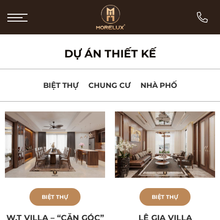
Bỏ
qua
nội
dung
DỰ ÁN THIẾT KẾ
BIỆT THỰ
CHUNG CƯ
NHÀ PHỐ
BIỆT THỰ
BIỆT THỰ
W.T VILLA – “CĂN GÓC”
LÊ GIA VILLA