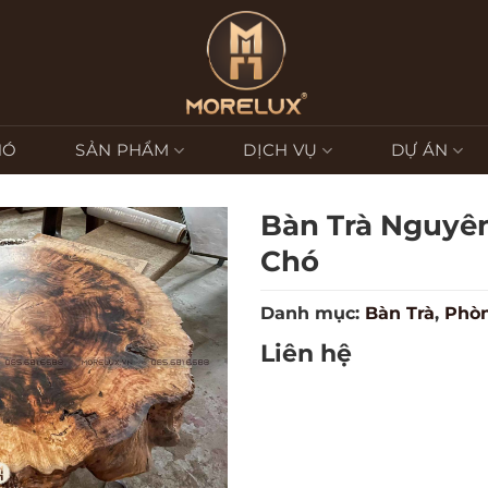
HÓ
SẢN PHẨM
DỊCH VỤ
DỰ ÁN
Bàn Trà Nguyê
Chó
Danh mục:
Bàn Trà
,
Phò
Liên hệ