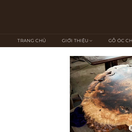
Bỏ
qua
nội
dung
TRANG CHỦ
GIỚI THIỆU
GỖ ÓC C