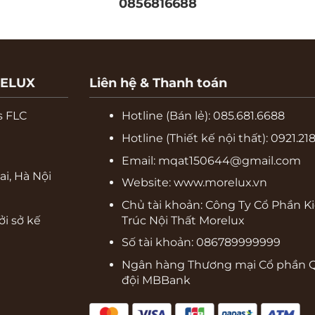
0856816688
RELUX
Liên hệ & Thanh toán
s FLC
Hotline (Bán lẻ):
085.681.6688
Hotline (Thiết kế nội thất): 0921.21
Email: mqat150644@gmail.com
i, Hà Nội
Website:
www.morelux.vn
Chủ tài khoản: Công Ty Cổ Phần K
ởi sở kế
Trúc Nội Thất Morelux
Số tài khoản: 086789999999
Ngân hàng Thương mại Cổ phần 
đội MBBank