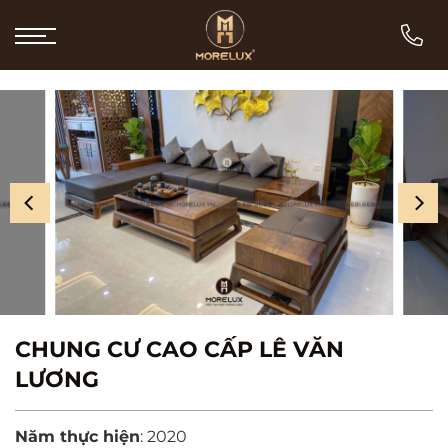
Bỏ
qua
nội
dung
CHUNG CƯ CAO CẤP LÊ VĂN
LƯƠNG
Năm thực hiện
: 2020