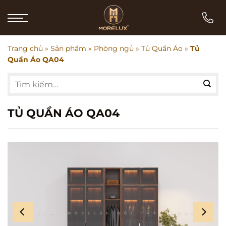
Bỏ
qua
nội
dung
Trang chủ
»
Sản phẩm
»
Phòng ngủ
»
Tủ Quần Áo
»
Tủ
Quần Áo QA04
Tìm
kiếm:
TỦ QUẦN ÁO QA04