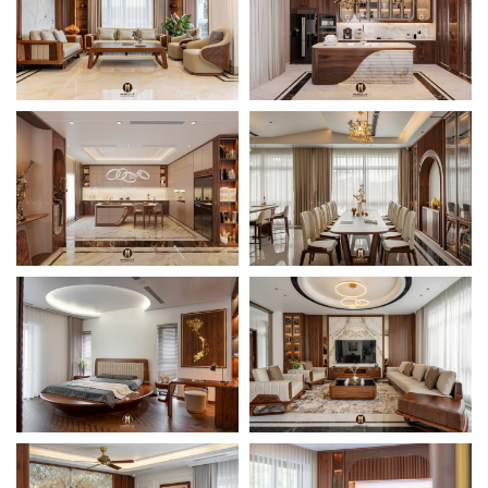
CHÓ GN21
SF16
BÀN GHẾ GỖ ÓC
TỦ BẾP GỖ ÓC CHÓ
CHÓ SF15
TB13
TỦ BẾP GỖ ÓC CHÓ
BÀN GHẾ ĂN GỖ ÓC
TB12
CHÓ KẾT HỢP DA
BÒ Ý BA16