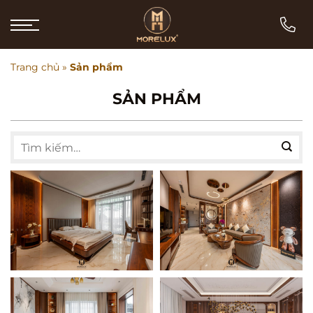
Bỏ
qua
nội
dung
Trang chủ
»
Sản phẩm
SẢN PHẨM
Tìm
kiếm:
GIƯỜNG NGỦ GỖ ÓC
SOFA GỖ ÓC CHÓ