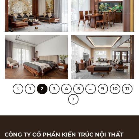
GIƯỜNG NGỦ GỖ ÓC
SOFA GỖ ÓC CHÓ
CHÓ GN20
SF14
SOFA GỖ ÓC CHÓ
BÀN ĂN GỖ ÓC CHÓ
SF13
BA15
1
2
3
4
5
…
9
10
11
GIƯỜNG GỖ ÓC
SOFA GỖ ÓC CHÓ
CHÓ GN19
SF12
CÔNG TY CỔ PHẦN KIẾN TRÚC NỘI THẤT