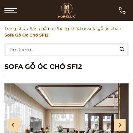
Bỏ
qua
nội
dung
Trang chủ
»
Sản phẩm
»
Phòng khách
»
Sofa gỗ óc chó
»
Sofa Gỗ Óc Chó SF12
Tìm
kiếm:
SOFA GỖ ÓC CHÓ SF12