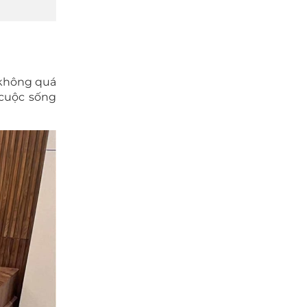
 không quá
 cuộc sống