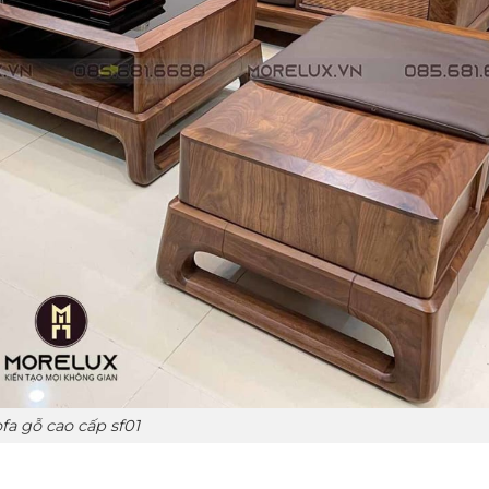
fa gỗ cao cấp sf01