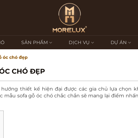
HÓ
SẢN PHẨM
DỊCH VỤ
DỰ ÁN
ỗ óc chó đẹp
 ÓC CHÓ ĐẸP
 hướng thiết kế hiện đại được các gia chủ lựa chọn kh
ác mẫu sofa gỗ óc chó chắc chắn sẽ mang lại điểm nhấ