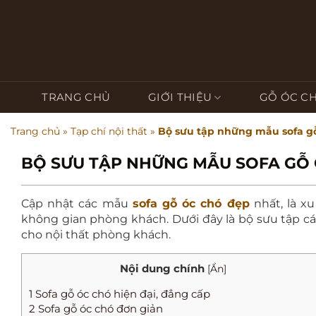
Bỏ
qua
nội
dung
TRANG CHỦ
GIỚI THIỆU
GỖ ÓC C
Trang chủ
»
Tạp chí nội thất
»
Bộ sưu tập những mẫu sofa g
BỘ SƯU TẬP NHỮNG MẪU SOFA GỖ
Cập nhật các mẫu
sofa gỗ óc chó đẹp
nhất, là xu
không gian phòng khách. Dưới đây là bộ sưu tập c
cho nội thất phòng khách.
Nội dung chính
[
Ẩn
]
1
Sofa gỗ óc chó hiện đại, đẳng cấp
2
Sofa gỗ óc chó đơn giản